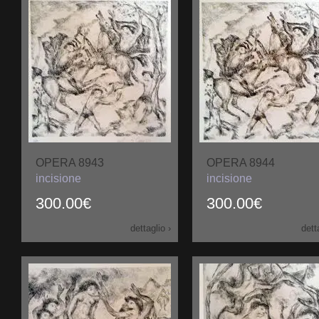
OPERA 8943
OPERA 8944
incisione
incisione
300.00€
300.00€
dettaglio ›
dett