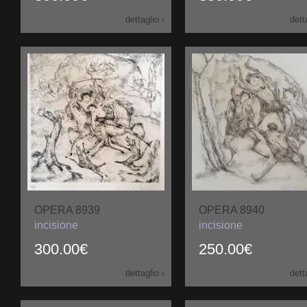
dettaglio ›
dett
OPERA 8939
OPERA 8940
incisione
incisione
300.00€
250.00€
dettaglio ›
dett