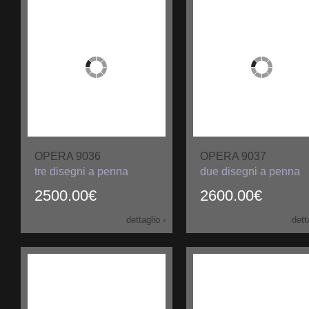
OPERA 9036
OPERA 9037
tre disegni a penna
due disegni a penna
2500.00€
2600.00€
dettaglio ›
dett