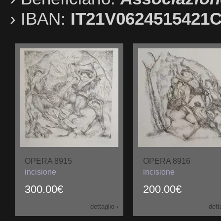
› IBAN:
IT21V0624515421
OPERA 8915
OPERA 8916
incisione
incisione
300.00€
200.00€
dettaglio ›
dett