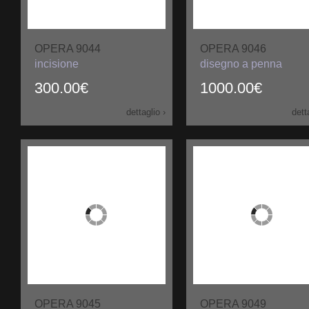
OPERA 9044
OPERA 9046
incisione
disegno a penna
300.00€
1000.00€
dettaglio ›
dett
OPERA 9045
OPERA 9049