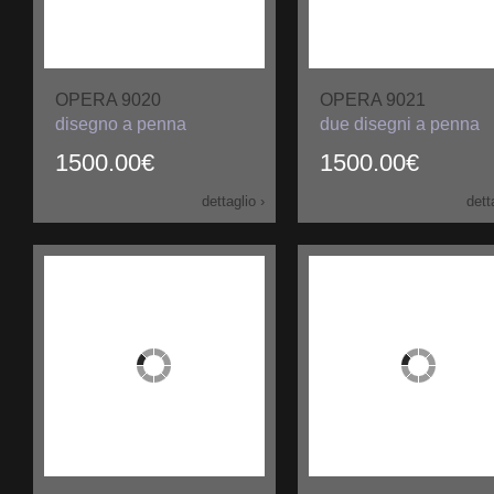
OPERA 9020
OPERA 9021
disegno a penna
due disegni a penna
1500.00€
1500.00€
dettaglio ›
dett