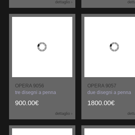
dettaglio ›
dett
OPERA 9056
OPERA 9057
tre disegni a penna
due disegni a penna
900.00€
1800.00€
dettaglio ›
dett