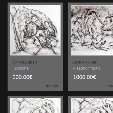
OPERA 8919
OPERA 8920
incisione
disegno firmato
200.00€
1000.00€
dettaglio ›
dett