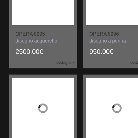
OPERA 8995
OPERA 8996
disegno acquerello
disegno a penna
2500.00€
950.00€
dettaglio ›
dett