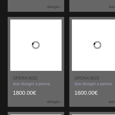
dettaglio ›
dett
OPERA 9032
OPERA 9033
due disegni a penna
due disegni a penna
1800.00€
1600.00€
dettaglio ›
dett