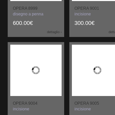
OPERA 8999
OPERA 9001
disegno a penna
incisione
600.00€
300.00€
dettaglio ›
dett
OPERA 9004
OPERA 9005
incisione
incisione