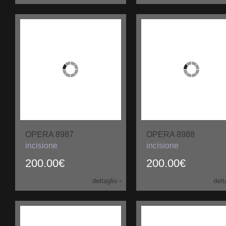
OPERA 8987
OPERA 8988
incisione
incisione
200.00€
200.00€
dettaglio ›
dett