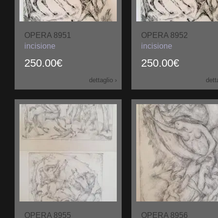
OPERA 8951
OPERA 8952
incisione
incisione
250.00€
250.00€
dettaglio ›
dett
OPERA 8955
OPERA 8956