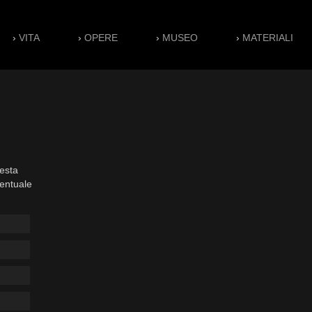
›
VITA
›
OPERE
›
MUSEO
›
MATERIALI
esta
ventuale