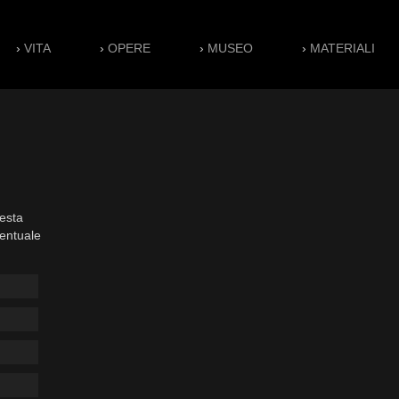
›
VITA
›
OPERE
›
MUSEO
›
MATERIALI
esta
ventuale