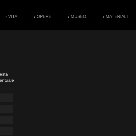
›
VITA
›
OPERE
›
MUSEO
›
MATERIALI
esta
ventuale