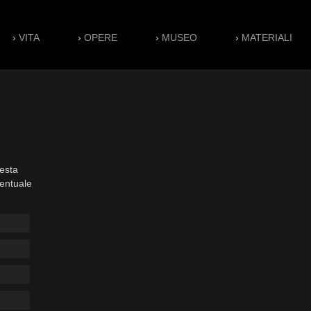
›
VITA
›
OPERE
›
MUSEO
›
MATERIALI
esta
ventuale