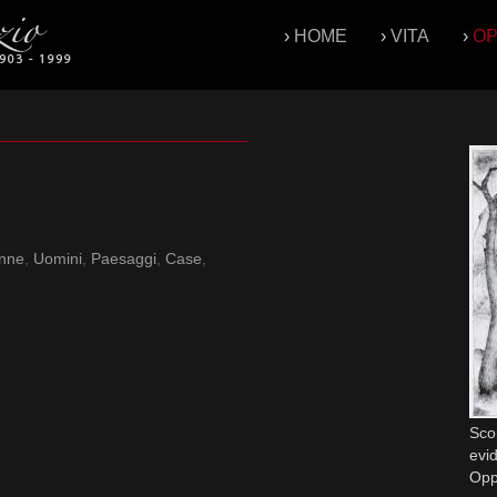
›
HOME
›
VITA
›
O
nne
,
Uomini
,
Paesaggi
,
Case
,
Scor
evid
Op